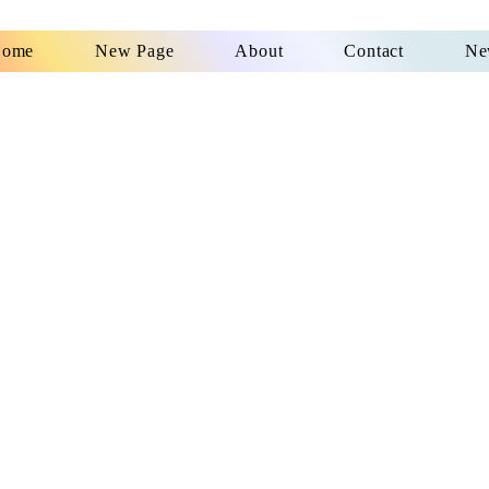
ome
New Page
About
Contact
Ne